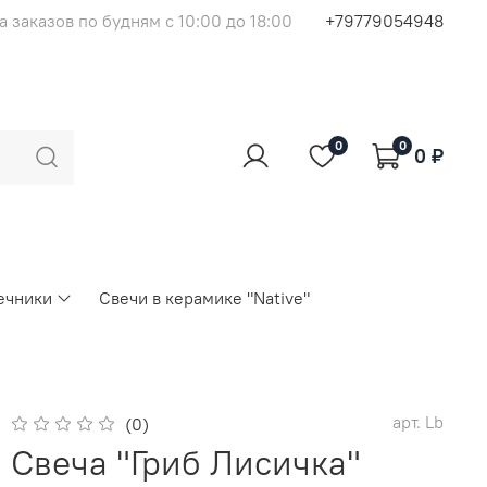
 заказов по будням с 10:00 до 18:00
+79779054948
0
0
0 ₽
ечники
Свечи в керамике "Native"
арт.
Lb
(0)
Свеча "Гриб Лисичка"