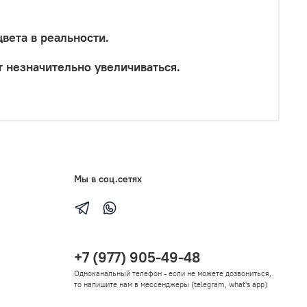
цвета
в
реальности.
т незначительно увеличиваться.
Мы в соц.сетях
+7 (977) 905-49-48
Одноканальный телефон - если не можете дозвониться,
то напишите нам в мессенджеры (telegram, what's app)